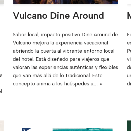
Vulcano Dine Around
Sabor local, impacto positivo Dine Around de
E
Vulcano mejora la experiencia vacacional
e
abriendo la puerta al vibrante entorno local
P
del hotel. Está diseñado para viajeros que
v
valoran las experiencias auténticas y flexibles
d
e
que van más allá de lo tradicional. Este
u
concepto anima a los huéspedes a...
. »
d
l