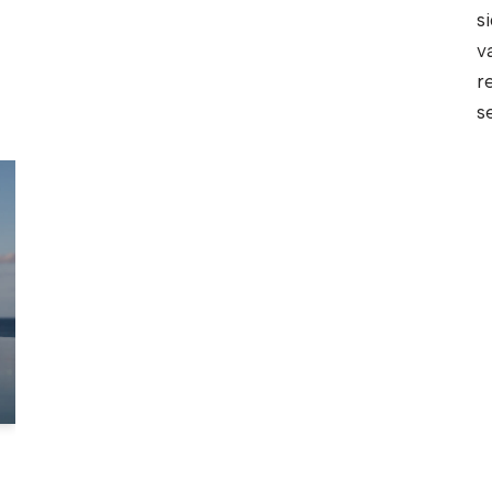
s
v
r
s