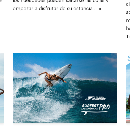
los huéspedes pueden saltarse las colas y
c
empezar a disfrutar de su estancia...
. »
a
m
h
T