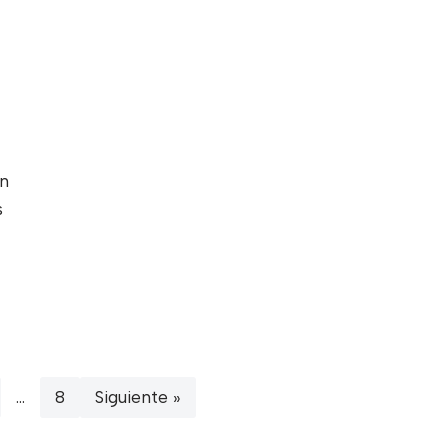
en
s
…
8
Siguiente »